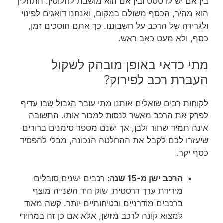
בין אם יש לו טסט ובין אם הוא מושבת לחלוטין. התהליך
הוא מהיר, הכסף משולם במקום, ואנחנו דואגים לפינוי
ולגרירה של הרכב על חשבוננו. כך אתם חוסכים זמן,
כסף, ולא מעט כאב ראש.
מתי כדאי באופן מובהק לשקול
העברת רכב לפירוק?
לקוחות רבים שואלים אותנו מתי עובר הגבול שבו עדיף
לפרק את הרכב מאשר לנסות למכור אותו. התשובה
אינה תמיד שחור ולבן, אך ישנם מספר סימנים ברורים
שיעזרו לכם לקבל את ההחלטה הנכונה, מבלי להפסיד
כסף יקר.
הרכב ישן מ-15 שנה:
רכבים ישנים סובלים
מירידת ערך דרסטית. שוק היד השנייה מוצף
ברכבים מודרניים ובטיחותיים יותר. קשה מאוד
למצוא קונה לרכב מיושן, אלא אם כן זה במחירי