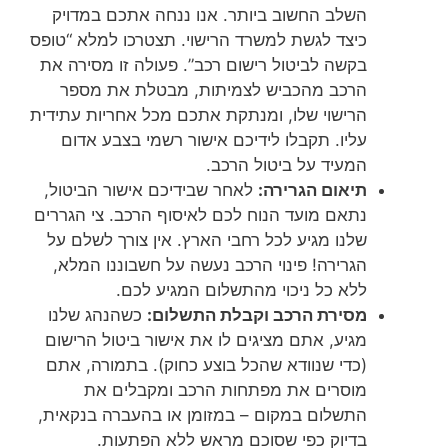
השלב החשוב ביותר. אנו ננחה אתכם במדויק
כיצד לגשת למשרד הרישוי. תצטרכו למלא “טופס
בקשה לביטול רישום רכב”. פעולה זו מסירה את
הרכב מהכביש לצמיתות, מבטלת את מספר
הרישוי שלו, ומנתקת אתכם מכל אחריות עתידית
עליו. תקבלו לידיכם אישור רשמי בצבע אדום
המעיד על ביטול הרכב.
תיאום הגרירה:
לאחר שבידיכם אישור הביטול,
נתאם מועד הנוח לכם לאיסוף הרכב. צי הגררים
שלנו מגיע לכל רחבי הארץ. אין צורך לשלם על
הגרירה! פינוי הרכב נעשה על חשבוננו המלא,
ללא כל ניכוי מהתשלום המגיע לכם.
מסירת הרכב וקבלת התשלום:
כשהנהג שלנו
מגיע, אתם מציגים לו את אישור ביטול הרישום
(כדי שנוודא שהכל בוצע כחוק). בתמורה, אתם
מוסרים את מפתחות הרכב ומקבלים את
התשלום במקום – במזומן או בהעברה בנקאית,
בדיוק כפי שסוכם מראש ללא הפתעות.