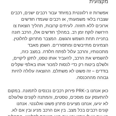
מקצועית
אפשרות זו רלוונטית במיוחד עבור רכבים ישנים, רכבים
שצברו בלאי משמעותי, או רכבים שעמדו חודשים
ארוכים ללא תזוזה. לעיתים קרובות, תהליך הוצאת צו
הירושה לוקח זמן רב. במהלך חודשים אלו, הרכב חונה
בחנייה תחת השמש והגשם. המצבר מתרוקן לחלוטין.
הצמיגים מתייבשים ומתפוררים. השמן מאבד
מתכונותיו, והרכב עלול לפתח חלודה. במצב כזה,
להשמיש את הרכב, להעביר אותו טסט, לתקן ליקויים,
ולשלם ביטוח רק כדי לנסות למכור אותו באלפי שקלים
בודדים – זה פשוט לא משתלם. ההוצאה עלולה להיות
גבוהה מההכנסה.
כאן אנחנו ב-PRK פירוק רכבים נכנסים לתמונה. במקום
להתעסק עם מוסכים, טסטים, והמתנה לקונים שלעולם
לא יגיעו, אנחנו מציעים פתרון פשוט ואלגנטי. אנחנו
קונים רכבים בכל מצב. בין אם הרכב מניע ובין אם לא.