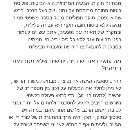
מבחינה חוקית. הבעיה המרכזית היא הביטוח. פוליסת
ביטוח החובה מבוססת על נתוניו של בעל הרכב. ברגע
שהוא נפטר, תוקף הפוליסה מוטל בספק משפטי חמור.
נהיגה ללא ביטוח חובה תקף היא עבירה פלילית,
ובמקרה של תאונה עם נפגעים, אתם עשויים לעמוד
בפני תביעות ענק ללא כל כיסוי ביטוחי. המתינו
בסבלנות להוצאת צו הירושה והעברת הבעלות.
מה עושים אם יש כמה יורשים שלא מסכימים
ביניהם?
זוהי סיטואציה רגישה אך נפוצה. מבחינת משרד הרישוי,
לא ניתן לחלק את הבעלות על רכב בין מספר רב של
יורשים (למעט בני זוג). כדי לבצע פעולה כלשהי,
היורשים חייבים להגיע להסכמה ולחתום על ויתור זמני
לטובת רישום הרכב על שם אחד מהם. במידה ויש
סכסוך עמוק, ייתכן ויהיה צורך בהתערבות של עורך דין או
מגשר, ולעיתים אף ביהמ”ש לענייני משפחה שיורה על