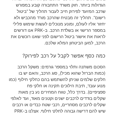
הגדולות ביותר. חוק משרד התחבורה קובע במפורש
שרכב המיועד לפירוק חייב לעבור תהליך של “ביטול
רישום”. תהליך זה מבטיח שהרכב מורד מהכביש ולא
יחזור אליו לעולם, ומונע מנוכלים לעשות שימוש פלילי
במספר הרישוי או בשלדת הרכב. ב-PRK אנו דורשים
לראות את אישור ביטול הרישום לפני שאנו רוכשים את
הרכב, למען הביטחון המלא שלכם.
כמה כסף אפשר לקבל על רכב לפירוק?
הסכום משתנה ותלוי במספר גורמים: משקל הרכב
(כמות הברזל שהוא מכיל), סוג הרכב, והאם יש בו
חלקים שלמים שניתן להשתמש בהם כחלקי חילוף (כמו
מנוע עובד, תיבת הילוכים תקינה או חלקי פח
ספציפיים). בדרך כלל, טווח המחירים נע בין מאות
שקלים בודדים לרכבים ישנים וקטנים מאוד, ועד לאלפי
שקלים לרכבים מסחריים, רכבי שטח כבדים או רכבים
שיש להם דרישה גבוהה לחלקי חילוף. אצלנו ב-PRK