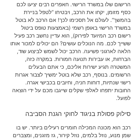
הרישום שלו במשרד הרישוי. חאפרים רבים יציעו לכם
כסף מזומן, יקחו את הרכב, ויבטיחו “לטפל בניירת
בהמשך”. לעולם אל תסכימו לכך! אם הרכב לא בוטל
במשרד הרישוי באופן רשמי (באמצעות טופס ביטול
רישום רכב המיועד לפירוק), הוא עדיין נחשב רכב פעיל
ששייך לכם. מה הנוכלים עושים? הם יכולים למכור אותו
הלאה לארגוני פשיעה. הרכב יכול לשמש לביצוע שוד,
הברחות, או עבירות תנועה חמורות. במקרה כזה,
המשטרה תגיע ישירות אליכם, כי אתם הבעלים
הרשומים. בנוסף, רכב שלא בוטל ימשיך לצבור אגרות
רישוי שנתיות, דוחות חניה, וחיובים בכבישי אגרה.
החובות יתפחו לאלפי שקלים שייגבו מכם על ידי הוצאה
לפועל.
סילוק פסולת בניגוד לחוקי הגנת הסביבה
רכב הוא מכונה המכילה חומרים רעילים ביותר. יש בו
שמן מנוע, נוזל בלמים, נוזל קירור, גז מזגנים, ומצברים