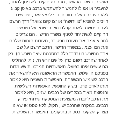
מעשית. בשלב הראשון, מבחינה חוקית, לא ניתן למכור,
להעביר או אפילו להמשיך להשתמש ברכב באופן קבוע
ללא העברת בעלות חוקית. כדי לבצע זאת, היורשים
חייבים להוציא “צו ירושה” או “צו קיום צוואה” דרך הרשם
לענייני ירושה. לאחר קבלת הצו הרשמי, על היורשים
החוקיים לגשת יחד לסניף משרד הרישוי. הם צריכים
להביא עמם את תעודת הפטירה, תעודות הזהות שלהם
ואת הצו עצמו. במשרד הרישוי, הרכב יירשם על שם
אחד מהיורשים (בדרך כלל בהסכמת שאר היורשים). רק
לאחר שהרכב רשום כדין על שם יורש חי, ניתן להחליט
מה עושים איתו בפועל. האפשרויות המרכזיות שעומדות
בפניכם הן שלוש. האפשרות הראשונה היא להשאיר את
הרכב לשימוש המשפחה. האפשרות השנייה היא למכור
אותו לאדם פרטי בשוק החופשי. האפשרות השלישית,
והנפוצה מאוד במקרים של רכבים ישנים, היא למכור
את הרכב לחברה מקצועית המספקת שירותי פירוק
רכבים. במקרה שהרכב ישן, תקול, ללא טסט או שאינו
מצדיק השקעה כספית בתיקונים, האפשרות השלישית