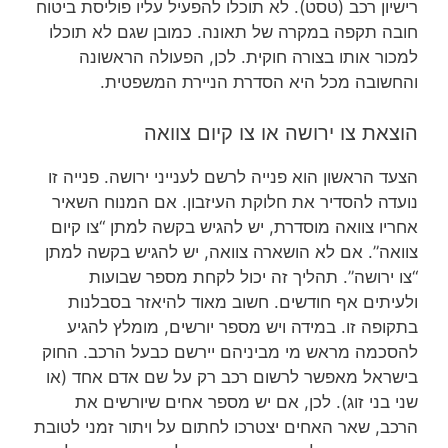
רישיון רכב (טסט). לא תוכלו להפעיל עליו פוליסת ביטוח
חובה תקפה במקרה של תאונה. כמובן שגם לא תוכלו
למכור אותו בצורה חוקית. לכן, הפעולה הראשונה
והחשובה מכל היא הסדרת הניירת המשפטית.
הוצאת צו ירושה או צו קיום צוואה
הצעד הראשון הוא פנייה לרשם לענייני ירושה. פנייה זו
נועדה להסדיר את חלוקת העיזבון. אם המנוח השאיר
אחריו צוואה מוסדרת, יש להגיש בקשה למתן “צו קיום
צוואה”. אם לא הושארה צוואה, יש להגיש בקשה למתן
“צו ירושה”. תהליך זה יכול לקחת מספר שבועות
ולעיתים אף חודשים. חשוב מאוד להיאזר בסבלנות
בתקופה זו. במידה ויש מספר יורשים, מומלץ להגיע
להסכמה מראש מי מביניהם יירשם כבעל הרכב. החוק
בישראל מאפשר לרשום רכב רק על שם אדם אחד (או
שני בני זוג). לכן, אם יש מספר אחים שיורשים את
הרכב, שאר האחים יצטרכו לחתום על ויתור זמני לטובת